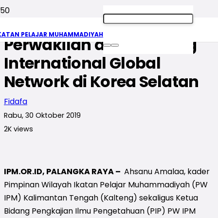
Kader IPM Kalteng Jadi
KATAN PELAJAR MUHAMMADIYAH
Perwakilan dalam Ajang
International Global
Network di Korea Selatan
Fidafa
Rabu, 30 Oktober 2019
2K
views
IPM.OR.ID, PALANGKA RAYA –
Ahsanu Amalaa, kader
Pimpinan Wilayah Ikatan Pelajar Muhammadiyah (PW
IPM) Kalimantan Tengah (Kalteng) sekaligus Ketua
Bidang Pengkajian Ilmu Pengetahuan (PIP) PW IPM