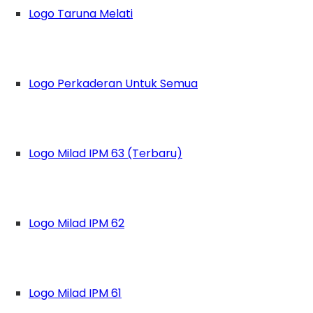
Logo Taruna Melati
Logo Perkaderan Untuk Semua
Logo Milad IPM 63 (Terbaru)
Logo Milad IPM 62
ya cukup terganggu dengan pemberitaan menya
Logo Milad IPM 61
am). Pemberitaan yang pernah ramai diperbincang