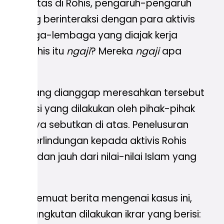
raktivitas di Rohis, pengaruh-pengaruh
ang yang berinteraksi dengan para aktivis
dari lembaga-lembaga yang diajak kerja
ivis Rohis itu
ngaji
? Mereka
ngaji
apa
n pesan yang dianggap meresahkan tersebut
 mediasi yang dilakukan oleh pihak-pihak
udah saya sebutkan di atas. Penelusuran
entuk perlindungan kepada aktivis Rohis
ila dan jauh dari nilai-nilai Islam yang
i 2020 memuat berita mengenai kasus ini,
 bersangkutan dilakukan ikrar yang berisi: