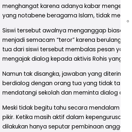
menghangat karena adanya kabar mengenai seor
yang notabene beragama Islam, tidak menggu
Siswi tersebut awalnya menganggap biasa pes
menjadi semacam “teror” karena berulang kali 
tua dari siswi tersebut membalas pesan yang di
mengajak dialog kepada aktivis Rohis yang me
Namun tak disangka, jawaban yang diterima or
berdialog dengan orang tua yang tidak tahu d
mendatangi sekolah dan meminta dialog dengan
Meski tidak begitu tahu secara mendalam kondi
pikir. Ketika masih aktif dalam kepengurusan R
dilakukan hanya seputar pembinaan anggota-