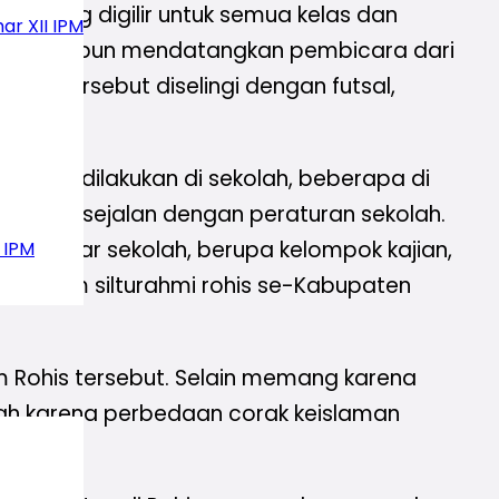
ur yang digilir untuk semua kelas dan
ar XII IPM
Rohis maupun mendatangkan pembicara dari
utin tersebut diselingi dengan futsal,
 yang dilakukan di sekolah, beberapa di
atatan sejalan dengan peraturan sekolah.
ihak luar sekolah, berupa kelompok kajian,
 IPM
uk forum silturahmi rohis se-Kabupaten
m Rohis tersebut. Selain memang karena
h karena perbedaan corak keislaman
etahui.