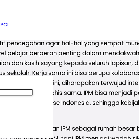
unikasi dengan pengurus Rohis SMA yang tiap ta
r saya ataupun Rohis secara umum. Namun, s
PCI
 suatu kerja sama.
atif pencegahan agar hal-hal yang sempat muncu
el pelajar berperan penting dalam mendakwa
an dan kasih sayang kepada seluruh lapisan, dal
 sekolah. Kerja sama ini bisa berupa kolaboras
innya kerja sama ini, diharapakan terwujud integ
akwah IPM dan Rohis sama. IPM bisa menjadi pel
dan punya koneksi se Indonesia, sehingga kebija
-sekolah.
ngkah awal menjadikan IPM sebagai rumah besar 
jar harus menjadi IPM, tapi IPM menjadi wadah si