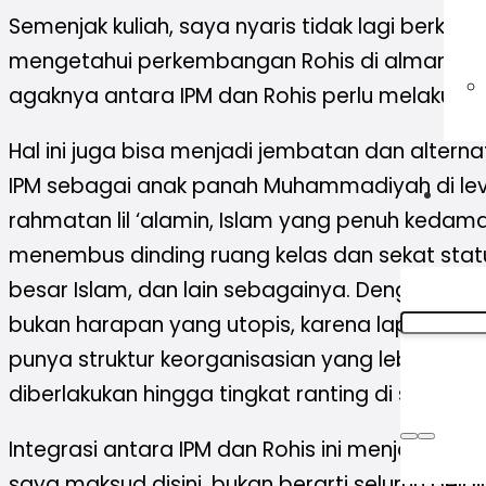
Semenjak kuliah, saya nyaris tidak lagi berkom
mengetahui perkembangan Rohis di almamate
agaknya antara IPM dan Rohis perlu melakukan
Hal ini juga bisa menjadi jembatan dan altern
IPM sebagai anak panah Muhammadiyah di lev
rahmatan lil ‘alamin, Islam yang penuh kedamai
menembus dinding ruang kelas dan sekat status
besar Islam, dan lain sebagainya. Dengan terjal
bukan harapan yang utopis, karena lapangan d
punya struktur keorganisasian yang lebih rapi 
diberlakukan hingga tingkat ranting di sekolah
Integrasi antara IPM dan Rohis ini menjadi la
saya maksud disini, bukan berarti seluruh pela