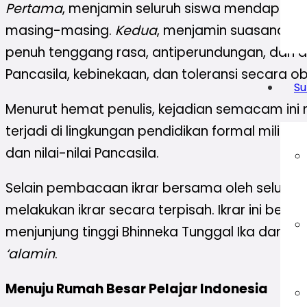
Pertama
, menjamin seluruh siswa mendapatk
masing-masing.
Kedua
, menjamin suasana SM
penuh tenggang rasa, antiperundungan, dan a
Pancasila, kebinekaan, dan toleransi secara obj
Su
Menurut hemat penulis, kejadian semacam ini 
terjadi di lingkungan pendidikan formal milik
dan nilai-nilai Pancasila.
Selain pembacaan ikrar bersama oleh seluruh
melakukan ikrar secara terpisah. Ikrar ini berisi:
menjunjung tinggi Bhinneka Tunggal Ika dan 
‘alamin
.
Menuju Rumah Besar Pelajar Indonesia