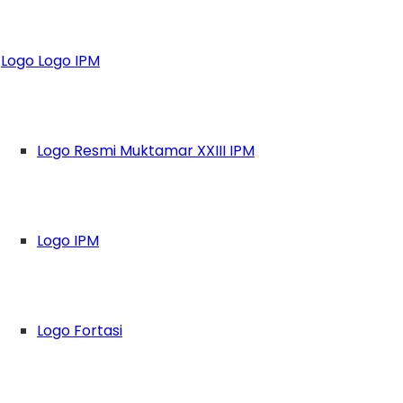
Besar Pelajar Ind
Logo Logo IPM
Logo Resmi Muktamar XXIII IPM
Logo IPM
Logo Fortasi