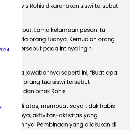
 aktivis Rohis dikarenakan siswi tersebut
App
tersebut. Lama kelamaan pesan itu
orkan kepada orang tuanya. Kemudian orang
ng tua tersebut pada intinya ingin
2024
ra-kira jawabannya seperti ini, “Buat apa
n, maka orang tua siswi tersebut
sekolah dan pihak Rohis.
eristiwa di atas, membuat saya tidak habis
M
i ketuanya, aktivitas-aktivitas yang
da umumnya. Pembinaan yang dilakukan di