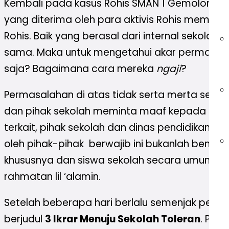
Kembali pada kasus Rohis SMAN 1 Gemolong di
yang diterima oleh para aktivis Rohis memilik
Rohis. Baik yang berasal dari internal sekolah
sama. Maka untuk mengetahui akar permasalaha
saja? Bagaimana cara mereka
ngaji
?
Permasalahan di atas tidak serta merta seles
dan pihak sekolah meminta maaf kepada keluar
terkait, pihak sekolah dan dinas pendidikan s
oleh pihak-pihak berwajib ini bukanlah bentuk
khususnya dan siswa sekolah secara umum dari
rahmatan lil ‘alamin.
Setelah beberapa hari berlalu semenjak perist
berjudul
3 Ikrar Menuju Sekolah Toleran
. Pad