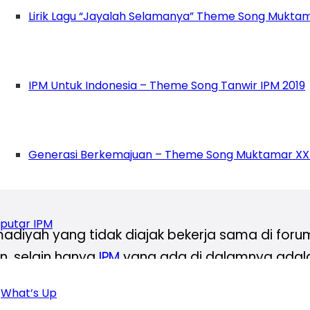
ah/mentoring tiap pekan, kultum tiap bakda zuh
Lirik Lagu “Jayalah Selamanya” Theme Song Muktam
melibatkan guru agama islam sebagai pembina 
juan pihak sekolah. Terkadang di antara agenda r
IPM Untuk Indonesia – Theme Song Tanwir IPM 2019
a sekolah sangat mendukung kegiatan keagamaan
g secara penuh berbagai aktivitasnya dengan c
his suatu sekolah menjalin kerja sama dengan p
Generasi Berkemajuan – Theme Song Muktamar XX
 Selain itu, rohis di beberapa sekolah membent
putar IPM
diyah yang tidak diajak bekerja sama di foru
in, selain hanya
IPM
yang ada di dalamnya adala
an IPM. Alasan yang belakangan ini baru saya k
What’s Up