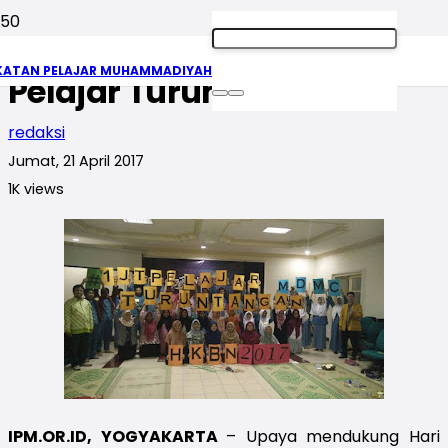
IPM Gerakkan 1 Juta
KATAN PELAJAR MUHAMMADIYAH
Pelajar Turun Tangan
redaksi
Jumat, 21 April 2017
1K
views
IPM.OR.ID, YOGYAKARTA
– Upaya mendukung Hari