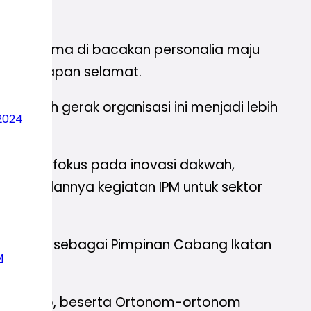
a nama-nama di bacakan personalia maju
rikan ucapan selamat.
 arah gerak organisasi ini menjadi lebih
2024
 ini berfokus pada inovasi dakwah,
car jalannya kegiatan IPM untuk sektor
njabat sebagai Pimpinan Cabang Ikatan
M
hatan Sugio, beserta Ortonom-ortonom