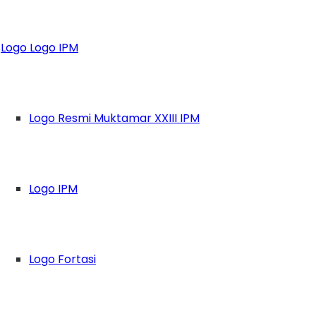
 Sugio, Siap Dapat
Logo Logo IPM
Logo Resmi Muktamar XXIII IPM
Logo IPM
Logo Fortasi