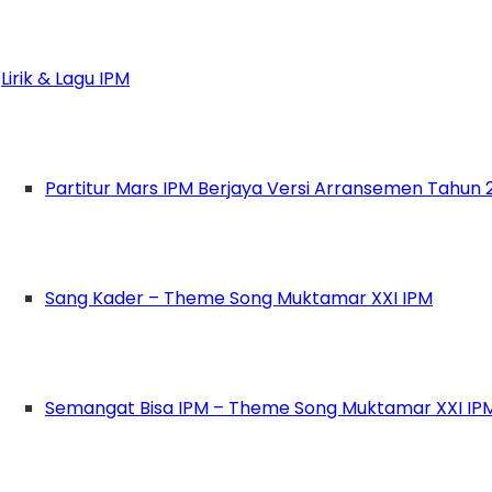
adli selaku ketua umum PD IPM Lamongan. Ketik
Lirik & Lagu IPM
n para tamu undangan berjabat tangan dan membe
e 2017-2019, Andi Setiawan mengatakan “Semoga
Partitur Mars IPM Berjaya Versi Arransemen Tahun 
2019-2021, Mirza Lazuardy mengatakan “Periode
berfokus pada sektor wirausaha guna memperlan
Sang Kader – Theme Song Muktamar XXI IPM
munafik
jika memang tidak amanah selama me
Semangat Bisa IPM – Theme Song Muktamar XXI IP
rah IPM Lamongan, PCM Sugio, Staff Balai Kese