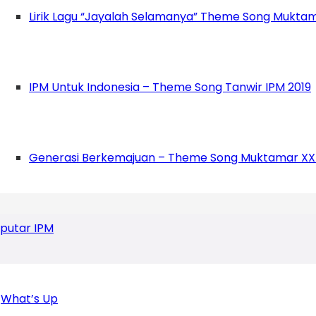
la acara seminar dari Ketua Umum PD IPM La
Lirik Lagu “Jayalah Selamanya” Theme Song Muktam
PM Sugio.
*(lim/anf)
IPM Untuk Indonesia – Theme Song Tanwir IPM 2019
Generasi Berkemajuan – Theme Song Muktamar XX
putar IPM
What’s Up