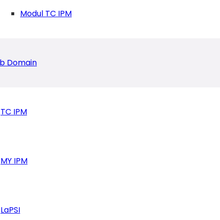
Modul TC IPM
b Domain
TC IPM
MY IPM
LaPSI