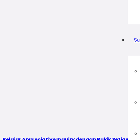
Su
Belajar Appreciative Inquiry dengan Bukik Setiawan