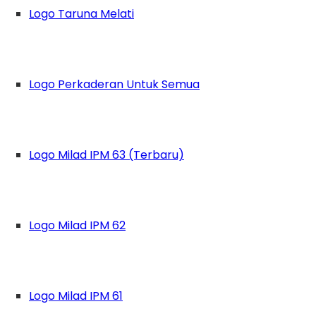
Logo Taruna Melati
Logo Perkaderan Untuk Semua
Logo Milad IPM 63 (Terbaru)
Logo Milad IPM 62
da baru Pimpinan Cabang Ikatan Pelajar Muhamm
Logo Milad IPM 61
 sebagai Sekretaris Umum, pelantikan periode