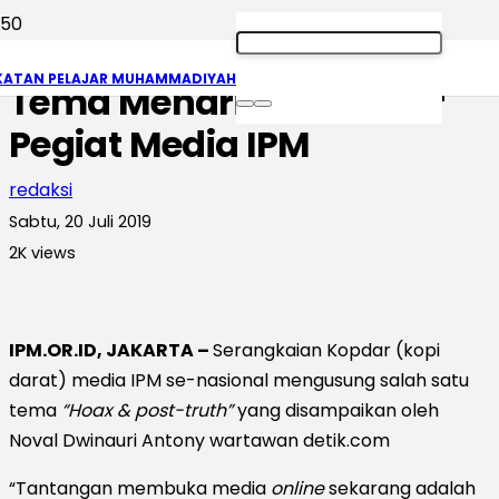
“Hoax & truth-post” Jadi
KATAN PELAJAR MUHAMMADIYAH
Tema Menarik di Kopdar
Pegiat Media IPM
redaksi
Sabtu, 20 Juli 2019
2K
views
IPM.OR.ID, JAKARTA –
Serangkaian Kopdar (kopi
darat) media IPM se-nasional mengusung salah satu
tema
“Hoax & post-truth”
yang disampaikan oleh
Noval Dwinauri Antony wartawan detik.com
“Tantangan membuka media
online
sekarang adalah