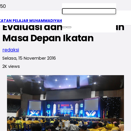
Hari Ke-2, Muktamirin Beri
KATAN PELAJAR MUHAMMADIYAH
Evaluasi dan Rencanakan
Masa Depan Ikatan
redaksi
Selasa, 15 November 2016
2K
views