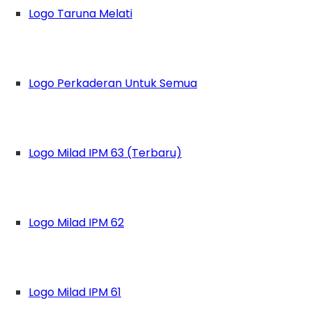
Logo Taruna Melati
a nasionalisme dan patriotisme kepada pesert
Logo Perkaderan Untuk Semua
menggandeng Satuan Brigade Mobil (Satbrim
ortasi). Apel pembukaan Fortasi SMAMITA pun 
Logo Milad IPM 63 (Terbaru)
i (Kasubbag Renmin) Satbrimob Polda Jatim , 
pel tersebut. Ia memberikan beberapa pesa
an sejak dini. Karena pelajar SMA adalah tran
Logo Milad IPM 62
 penanaman sikap kedisiplinan dalam diri sis
n sesuai dengan hati nurani, tanpa ada pengar
n serta hormat kepada siapapun dan diman
Logo Milad IPM 61