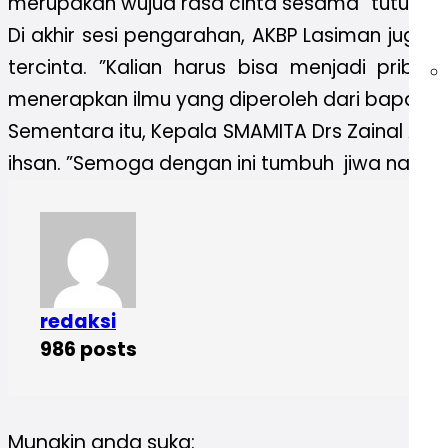
merupakan wujud rasa cinta sesama” tuturnya
Di akhir sesi pengarahan, AKBP Lasiman juga 
tercinta. ”Kalian harus bisa menjadi priba
menerapkan ilmu yang diperoleh dari bapak ibu
Sementara itu, Kepala SMAMITA Drs Zainal Ari
ihsan. ”Semoga dengan ini tumbuh jiwa nasion
redaksi
986 posts
Mungkin anda suka: