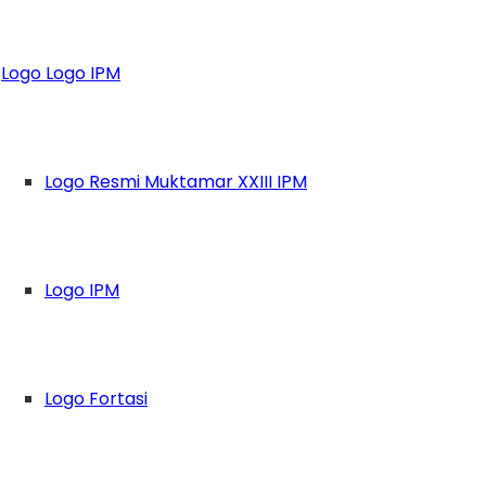
b Polda Jawa Tim
Logo Logo IPM
wa Nasionalisme di 
Logo Resmi Muktamar XXIII IPM
Logo IPM
Logo Fortasi