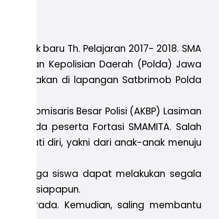
a didik baru Th. Pelajaran 2017- 2018. SMA
ob) dan Kepolisian Daerah (Polda) Jawa
dilaksanakan di lapangan Satbrimob Polda
Ajun Komisaris Besar Polisi (AKBP) Lasiman
n kepada peserta Fortasi SMAMITA. Salah
sisi jati diri, yakni dari anak-anak menuju
wa. Sehingga siswa dapat melakukan segala
uh dari siapapun.
apun berada. Kemudian, saling membantu