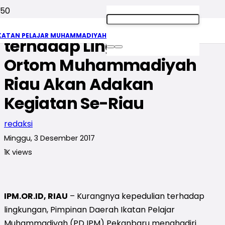
Tingkatkan Kepedulian
KATAN PELAJAR MUHAMMADIYAH
terhadap Lingkungan,
Ortom Muhammadiyah
Riau Akan Adakan
Kegiatan Se-Riau
redaksi
Minggu, 3 Desember 2017
1K
views
IPM.OR.ID, RIAU
– Kurangnya kepedulian terhadap
lingkungan, Pimpinan Daerah Ikatan Pelajar
Muhammadiyah (PD IPM) Pekanbaru menghadiri