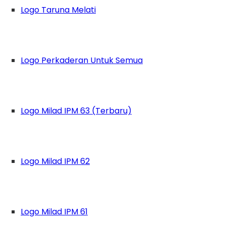
Logo Taruna Melati
Logo Perkaderan Untuk Semua
Logo Milad IPM 63 (Terbaru)
Logo Milad IPM 62
udah menjadi ancaman nyata. Aksi teror menya
Logo Milad IPM 61
 polisi sekalipun. Tidak terkecuali kejadian 