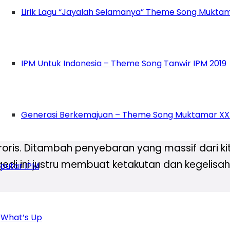
Lirik Lagu “Jayalah Selamanya” Theme Song Muktam
pun teror mental bisa dilakukan dengan penye
orisme yang memperlihatkan aksinya terhadap k
rasa tidak aman dan dalam kondisi rasa takut
IPM Untuk Indonesia – Theme Song Tanwir IPM 2019
ang pokok dan sangat diperlukan serta dileta
ebutuhan akan rasa aman harus terpenuhi pada s
ebutuhan lainnya.
Generasi Berkemajuan – Theme Song Muktamar XX
dakamanan saudara kita untuk beribadah seba
roris. Ditambah penyebaran yang massif dari k
i ini justru membuat ketakutan dan kegelisahan
putar IPM
 lakukan atas kejadian ini dengan berpikir jern
What’s Up
nyataan yang dapat mengundang provokasi at