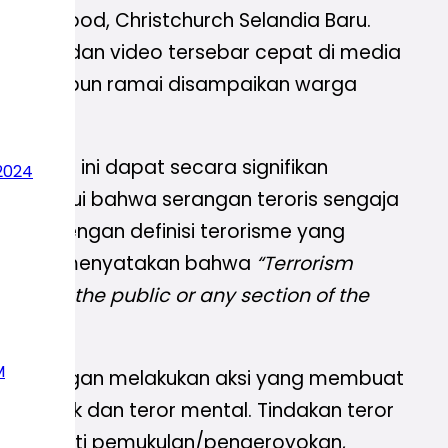
d Lindwood, Christchurch Selandia Baru.
treaming dan video tersebar cepat di media
 korban pun ramai disampaikan warga
aparan ini dapat secara signifikan
2024
diketahui bahwa serangan teroris sengaja
nada dengan definisi terorisme yang
1984 yang menyatakan bahwa
“Terrorism
putting the public or any section of the
M
angsa dengan melakukan aksi yang membuat
ror fisik dan teror mental. Tindakan teror
n, seperti pemukulan/pengeroyokan,