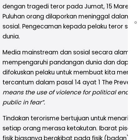
dengan tragedi teror pada Jumat, 15 Maret 201
Puluhan orang dilaporkan meninggal dalam keja
sosial. Pengecaman kepada pelaku teror ser
dunia.
Media mainstream dan sosial secara alamiah m
mempengaruhi pandangan dunia dan dapat memp
difokuskan pelaku untuk membuat kita merasa 
tercantum dalam pasal 14 ayat 1 The Prevent
means the use of violence for political ends a
public in fear”.
Tindakan terorisme bertujuan untuk menarik
setiap orang merasa ketakutan. Ibarat pisau b
fisik biasanya berakibat pada fisik (badan)