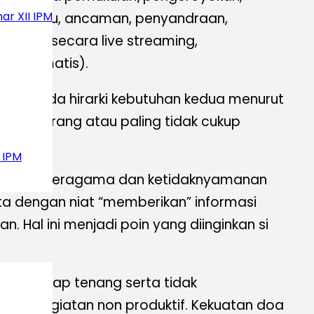
ar XII IPM
baran isu, ancaman, penyandraan,
orban secara live streaming,
 (traumatis).
kkan pada hirarki kebutuhan kedua menurut
etiap orang atau paling tidak cukup
 IPM
gai umat beragama dan ketidaknyamanan
ita dengan niat “memberikan” informasi
. Hal ini menjadi poin yang diinginkan si
ih, bersikap tenang serta tidak
au kegiatan non produktif. Kekuatan doa