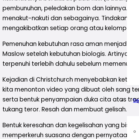
pembunuhan, peledakan bom dan lainnya. Ada
menakut-nakuti dan sebagainya. Tindakan ter
mengakibatkan setiap orang atau kelompok me
Pemenuhan kebutuhan rasa aman menjadi hal y
Maslow setelah kebutuhan biologis. Artinya k
terpenuhi terlebih dahulu sebelum memenuhi k
Kejadian di Christchurch menyebabkan keti
kita menonton video yang dibuat oleh sang te
serta bentuk penyampaian duka cita atas traged
Se
tukang teror. Resah dan membuat gelisah.
Bentuk keresahan dan kegelisahan yang bisa kita
memperkeruh suasana dengan pernyataan-per