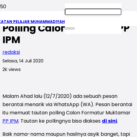
Sikap Kita Terhadap
KATAN PELAJAR MUHAMMADIYAH
Polling Calon Formatur PP
IPM
redaksi
Selasa, 14 Juli 2020
2K
views
Malam Ahad lalu (12/7/2020) ada sebuah pesan
berantai menarik via WhatsApp (WA). Pesan berantai
itu memuat tautan polling Calon Formatur Muktamar
PP IPM
. Tautan ke pollingnya bisa diakses
di sini
.
Baik nama-nama maupun hasilnya asyik banget, tapi