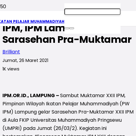
Sambut Muktamar XXII
KATAN PELAJAR MUHAMMADIYAH
IPM, IPM Lampung Gelar
Sarasehan Pra-Muktamar
Brilliant
Jumat, 26 Maret 2021
1K
views
IPM.OR.ID., LAMPUNG –
Sambut Muktamar XXII IPM,
Pimpinan Wilayah Ikatan Pelajar Muhammadiyah (PW
IPM) Lampung gelar Sarasehan Pra-Muktamar XXII IPM
di Aula FKIP Universitas Muhammadiyah Pringsewu
(UMPRI) pada Jumat (26/03/2). Kegiatan ini