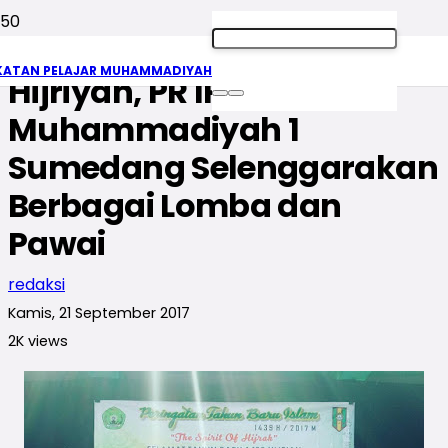
Sambut Awal Tahun 1439
KATAN PELAJAR MUHAMMADIYAH
Hijriyah, PR IPM SMK
Muhammadiyah 1
Sumedang Selenggarakan
Berbagai Lomba dan
Pawai
redaksi
Kamis, 21 September 2017
2K
views