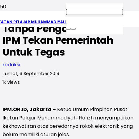
Rokok Elektrik Beredar
KATAN PELAJAR MUHAMMADIYAH
Tanpa Pengawasan, PP
IPM Tekan Pemerintah
Untuk Tegas
redaksi
Jumat, 6 September 2019
1K
views
IPM.OR.ID, Jakarta –
Ketua Umum Pimpinan Pusat
Ikatan Pelajar Muhammadiyah, Hafizh menyampaikan
kekhawatiran atas beredarnya rokok elektronik yang
belum memiliki aturan jelas.