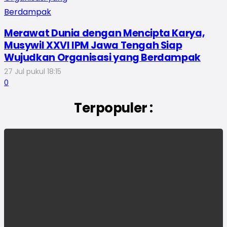
Merawat Dunia dengan Mencipta Karya,
Musywil XXVI IPM Jawa Tengah Siap
Wujudkan Organisasi yang Berdampak
27 Jul pukul 18:15
0
Terpopuler :