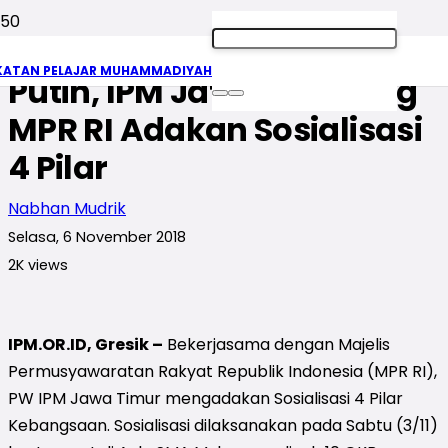
Rajut Kembali Merah
KATAN PELAJAR MUHAMMADIYAH
Putih, IPM Jatim Gandeng
MPR RI Adakan Sosialisasi
4 Pilar
Nabhan Mudrik
Selasa, 6 November 2018
2K
views
IPM.OR.ID, Gresik –
Bekerjasama dengan Majelis
Permusyawaratan Rakyat Republik Indonesia (MPR RI),
PW IPM Jawa Timur mengadakan Sosialisasi 4 Pilar
Kebangsaan. Sosialisasi dilaksanakan pada Sabtu (3/11)