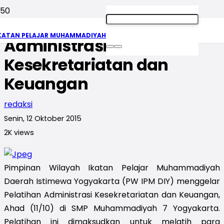
PW IPM DIY Gelar Pelatihan
KATAN PELAJAR MUHAMMADIYAH
Administrasi
Kesekretariatan dan
Keuangan
redaksi
Senin, 12 Oktober 2015
2K
views
Pimpinan Wilayah Ikatan Pelajar Muhammadiyah
Daerah Istimewa Yogyakarta (PW IPM DIY) menggelar
Pelatihan Administrasi Kesekretariatan dan Keuangan,
Ahad (11/10) di SMP Muhammadiyah 7 Yogyakarta.
Pelatihan ini dimaksudkan untuk melatih para