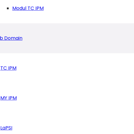
Modul TC IPM
b Domain
TC IPM
MY IPM
LaPSI