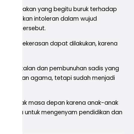
an tindakan yang begitu buruk terhadap
n tindakan intoleran dalam wujud
 Andan tersebut.
an dan kekerasan dapat dilakukan, karena
an kebrutalan dan pembunuhan sadis yang
i persoalan agama, tetapi sudah menjadi
at merusak masa depan karena anak-anak
mpas haknya untuk mengenyam pendidikan dan