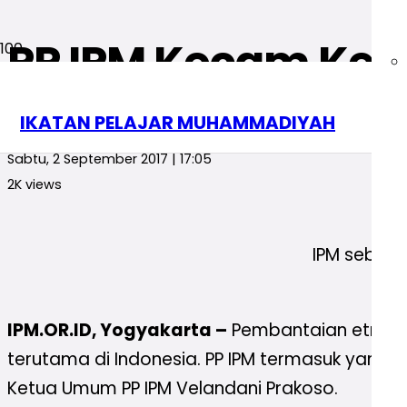
PP IPM Kecam Kek
Uncategorized
IKATAN PELAJAR MUHAMMADIYAH
redaksi
Sabtu, 2 September 2017 | 17:05
2K
views
IPM sebaga
IPM.OR.ID, Yogyakarta –
Pembantaian etnis R
terutama di Indonesia. PP IPM termasuk yan
Ketua Umum PP IPM Velandani Prakoso.