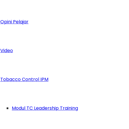
Opini Pelajar
Video
Tobacco Control IPM
r PKMTM2
Modul TC Leadership Training