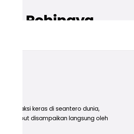
nis Rohingya
pelajar.
an reaksi keras di seantero dunia,
n tersebut disampaikan langsung oleh