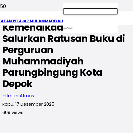
PP IPM dan Badan Bahasa
KATAN PELAJAR MUHAMMADIYAH
Kemendikdasmen RI
Salurkan Ratusan Buku di
Perguruan
Muhammadiyah
Parungbingung Kota
Depok
Hilman Almas
Rabu, 17 Desember 2025
609
views