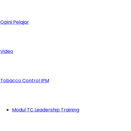
Opini Pelajar
Video
is, dan pernah dibilang mirip Nicholas Sapu
Tobacco Control IPM
Modul TC Leadership Training