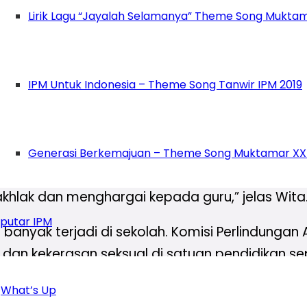
Lirik Lagu “Jayalah Selamanya” Theme Song Muktam
uhammadiyah Cisaat dalam kesempatan pengaji
leh para hadirin. Ia menginformasikan kepada se
 di tentukan oleh segenap panitia yang berdas
IPM Untuk Indonesia – Theme Song Tanwir IPM 2019
der IPM MTS Muhammadiyah Cisaat berharap agar
 menghargai satu sama lain. Lebih lanjut, ia ju
Generasi Berkemajuan – Theme Song Muktamar XX
g menghormati.
akhlak dan menghargai kepada guru,” jelas Wita
putar IPM
banyak terjadi di sekolah. Komisi Perlindungan
dan kekerasan seksual di satuan pendidikan se
What’s Up