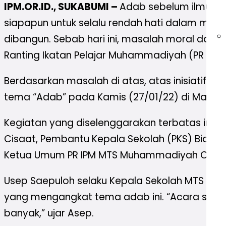
IPM.OR.ID., SUKABUMI –
Adab sebelum ilmu. K
siapapun untuk selalu rendah hati dalam menu
dibangun. Sebab hari ini, masalah moral dan 
Ranting Ikatan Pelajar Muhammadiyah (PR IP
Berdasarkan masalah di atas, atas inisiatif kad
tema “Adab” pada Kamis (27/01/22) di Masjid 
Kegiatan yang diselenggarakan terbatas ini d
Cisaat, Pembantu Kepala Sekolah (PKS) Bida
Ketua Umum PR IPM MTS Muhammadiyah Cisaa
Usep Saepuloh selaku Kepala Sekolah MTS Mu
yang mengangkat tema adab ini. “Acara sepert
banyak,” ujar Asep.