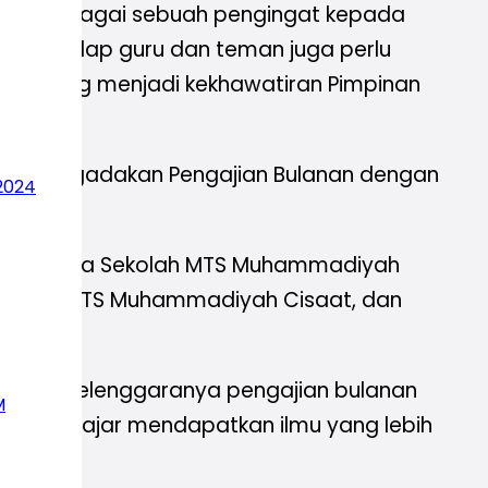
engar sebagai sebuah pengingat kepada
ab terhadap guru dan teman juga perlu
tulah yang menjadi kekhawatiran Pimpinan
t mengadakan Pengajian Bulanan dengan
2024
u oleh Kepala Sekolah MTS Muhammadiyah
 Wathan MTS Muhammadiyah Cisaat, dan
as terselenggaranya pengajian bulanan
M
upaya pelajar mendapatkan ilmu yang lebih