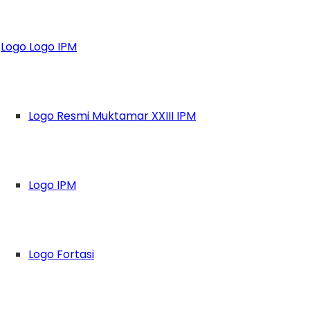
Bulanan, IPM MTS
Logo Logo IPM
 Adab Sebelum Ilm
Logo Resmi Muktamar XXIII IPM
Logo IPM
Logo Fortasi