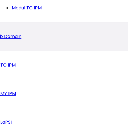
Modul TC IPM
b Domain
TC IPM
MY IPM
a Gelar Mini Workshop
LaPSI