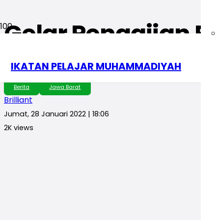
Gelar Pengajian 
Cisaat: Utamakan
IKATAN PELAJAR MUHAMMADIYAH
Berita
Jawa Barat
Brilliant
Jumat, 28 Januari 2022 | 18:06
2K
views