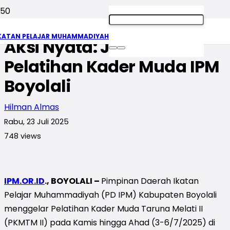
Metamorfosa Nilai dalam
KATAN PELAJAR MUHAMMADIYAH
Aksi Nyata: Jejak
Pelatihan Kader Muda IPM
Boyolali
Hilman Almas
Rabu, 23 Juli 2025
748
views
IPM.OR.ID
., BOYOLALI –
Pimpinan Daerah Ikatan
Pelajar Muhammadiyah (PD IPM) Kabupaten Boyolali
menggelar Pelatihan Kader Muda Taruna Melati II
(PKMTM II) pada Kamis hingga Ahad (3-6/7/2025) di