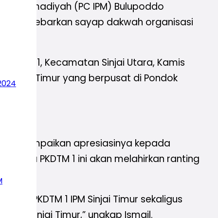
r Muhammadiyah (PC IPM) Bulupoddo
mbali melebarkan sayap dakwah organisasi
Warkop 31, Kecamatan Sinjai Utara, Kamis
 Sinjai Timur yang berpusat di Pondok
2024
jai menyampaikan apresiasinya kepada
akannya PKDTM 1 ini akan melahirkan ranting
ikmah.
M
naan PKDTM 1 IPM Sinjai Timur sekaligus
IPM Sinjai Timur,” ungkap Ismail.