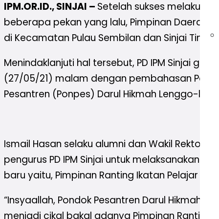
IPM.OR.ID., SINJAI –
Setelah sukses melakuka
beberapa pekan yang lalu, Pimpinan Daerah I
di Kecamatan Pulau Sembilan dan Sinjai Timur 
Menindaklanjuti hal tersebut, PD IPM Sinjai g
(27/05/21) malam dengan pembahasan Pelatihan
Pesantren (Ponpes) Darul Hikmah Lenggo-leng
Ismail Hasan selaku alumni dan Wakil Rektor 
pengurus PD IPM Sinjai untuk melaksanakan PKD
baru yaitu, Pimpinan Ranting Ikatan Pelajar M
“Insyaallah, Pondok Pesantren Darul Hikmah Le
menjadi cikal bakal adanya Pimpinan Ranting P