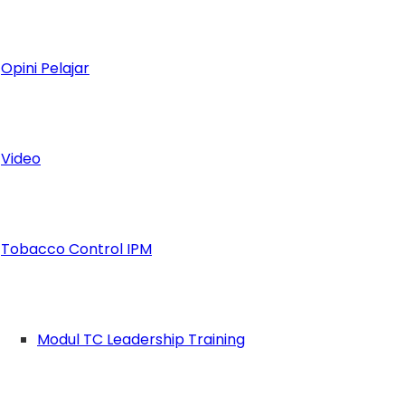
is, dan pernah dibilang mirip Nicholas Sapu
Opini Pelajar
Video
Tobacco Control IPM
Modul TC Leadership Training