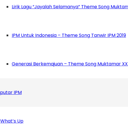
Lirik Lagu “Jayalah Selamanya” Theme Song Muktam
Ketua Bidang Pengkajian Ilmu Pengetahuan (PIP)
iode jangka panjang setelah vakum beberapa ta
IPM Untuk Indonesia – Theme Song Tanwir IPM 2019
ak hanya membahas mengenai PC IPM Sinjai Tim
a baru saja dibentuk yang berlokasi di SMKN 3 
t)
Generasi Berkemajuan – Theme Song Muktamar XX
putar IPM
What’s Up