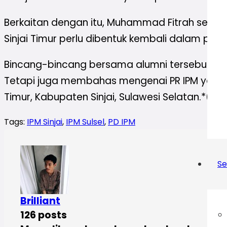
Berkaitan dengan itu, Muhammad Fitrah selaku 
Sinjai Timur perlu dibentuk kembali dalam per
Bincang-bincang bersama alumni tersebut tid
Tetapi juga membahas mengenai PR IPM yang jug
Timur, Kabupaten Sinjai, Sulawesi Selatan.*
(ian
Tags:
IPM Sinjai
,
IPM Sulsel
,
PD IPM
Se
Brilliant
126 posts