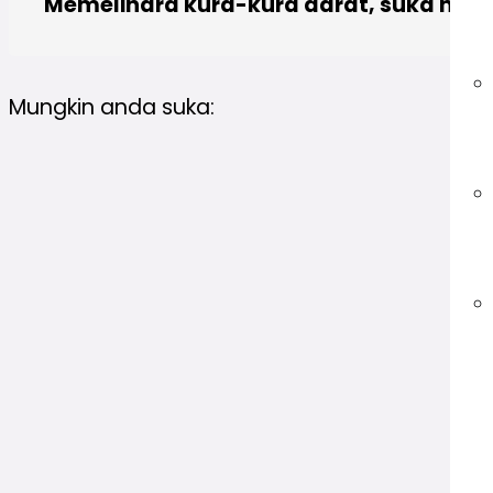
Memelihara kura-kura darat, suka menul
Mungkin anda suka: