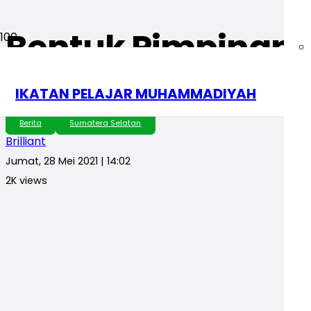
Bentuk Pimpinan B
Organisasi
IKATAN PELAJAR MUHAMMADIYAH
Berita
Sumatera Selatan
Brilliant
Jumat, 28 Mei 2021 | 14:02
2K
views