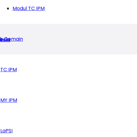
Modul TC IPM
b Domain
esia
TC IPM
MY IPM
LaPSI