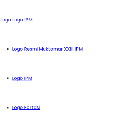
aru, IPM Sinjai L
Logo Logo IPM
Logo Resmi Muktamar XXIII IPM
Logo IPM
Logo Fortasi