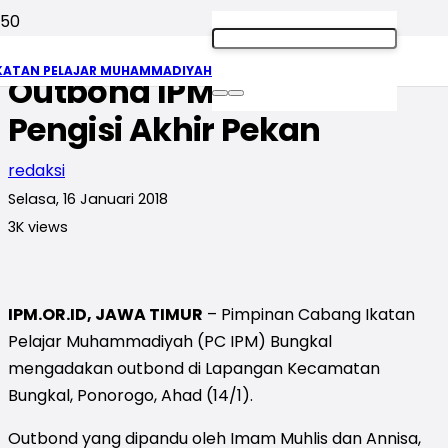
Repling and Prusiking,
KATAN PELAJAR MUHAMMADIYAH
Outbond IPM Bungkal
Pengisi Akhir Pekan
redaksi
Selasa, 16 Januari 2018
3K
views
IPM.OR.ID, JAWA TIMUR
– Pimpinan Cabang Ikatan
Pelajar Muhammadiyah (PC IPM) Bungkal
mengadakan outbond di Lapangan Kecamatan
Bungkal, Ponorogo, Ahad (14/1).
Outbond yang dipandu oleh Imam Muhlis dan Annisa,