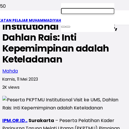
Peserta PKPTMU
KATAN PELAJAR MUHAMMADIYAH
Institutional Visit ke UMS,
Dahlan Rais: Inti
Kepemimpinan adalah
Keteladanan
Mahda
Kamis, 11 Mei 2023
2K
views
IPM.OR.ID.,
Surakarta
– Peserta Pelatihan Kader
Paripurna Taruna Melati Utama (PKPTMU) Pimpinan