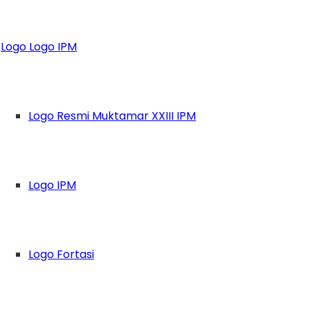
 IPM ini, Bagaikan
Logo Logo IPM
Logo Resmi Muktamar XXIII IPM
Logo IPM
Logo Fortasi