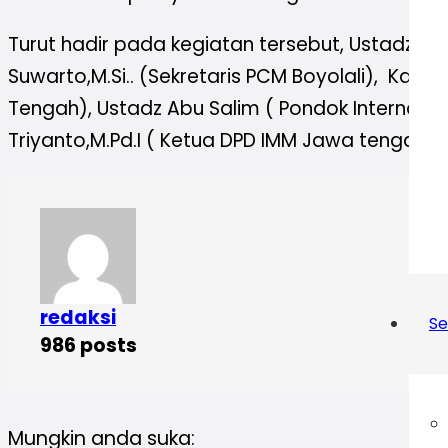
Turut hadir pada kegiatan tersebut, Ustadz Jo
Suwarto,M.Si.. (Sekretaris PCM Boyolali), Ka
Tengah), Ustadz Abu Salim ( Pondok Internasi
Triyanto,M.Pd.I ( Ketua DPD IMM Jawa tengah B
redaksi
Se
986 posts
Mungkin anda suka: