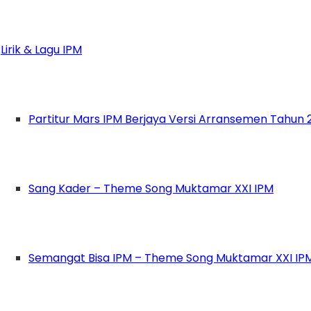
 Pimpinan Ranting Ikatan Pelajar Muhammadiyah
“Membentuk Pelajar Muslim yang berkarakter da
Lirik & Lagu IPM
ekolah tersebut, kebanggan tersendiri bagi PR 
hari 1 malam, bertempat di Aula Khalid Bin Wal
Partitur Mars IPM Berjaya Versi Arransemen Tahun 
erlupakan, bagaikan cinta pertama yang selalu 
am Khusus Boyolali,” bangga Ipmawan Andi Kurn
Sang Kader – Theme Song Muktamar XXI IPM
juan mengenalkan Muhammadiyah lebih dekat dikal
giatan tersebut ikut andil memecut motivasi p
elati 1 ini nantinya.
Semangat Bisa IPM – Theme Song Muktamar XXI IP
 membutuhkan kader-kader potensial seperti p