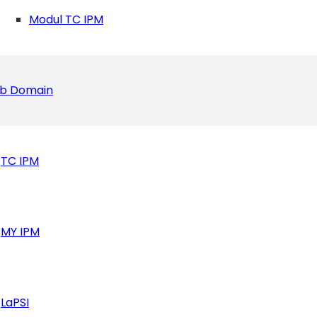
Modul TC IPM
Gelar Pemutaran Film Pendek
b Domain
TC IPM
MY IPM
LaPSI