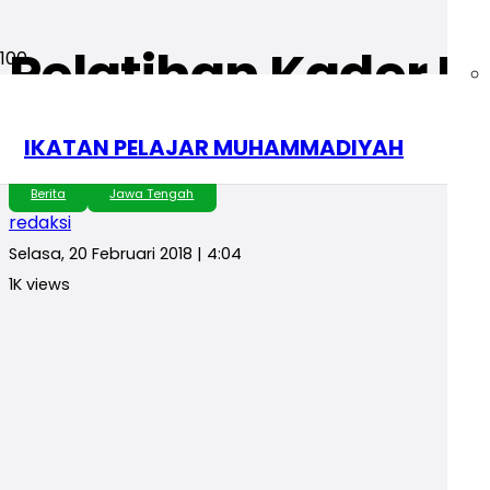
Pelatihan Kader PR
yang Dikenang
IKATAN PELAJAR MUHAMMADIYAH
Berita
Jawa Tengah
redaksi
Selasa, 20 Februari 2018 | 4:04
1K
views