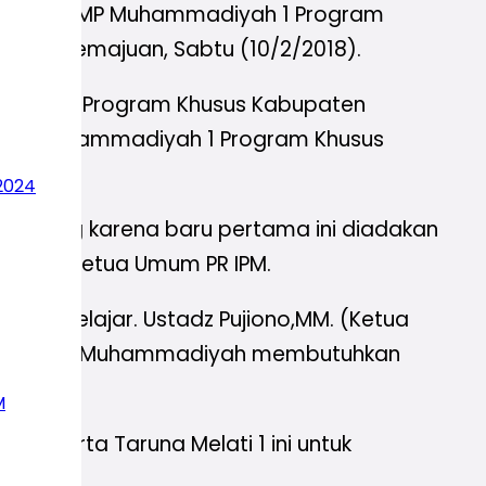
 (PR IPM) SMP Muhammadiyah 1 Program
n berkemajuan, Sabtu (10/2/2018).
IPM SMPM 1 Program Khusus Kabupaten
id SMP Muhammadiyah 1 Program Khusus
2024
di kenang karena baru pertama ini diadakan
iawan, Ketua Umum PR IPM.
angan Pelajar. Ustadz Pujiono,MM. (Ketua
eserta, jika Muhammadiyah membutuhkan
M
eserta Taruna Melati 1 ini untuk