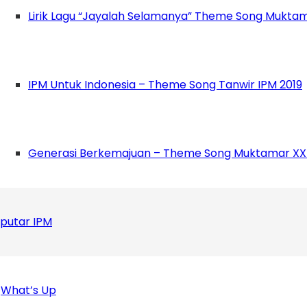
Lirik Lagu “Jayalah Selamanya” Theme Song Muktam
ko Triyanto,S.Kom, M.Pd.I (Kepala SMP Muhamma
kanda Agung ( Ketua Umum PD IPM Boyolali), Kak
onal KH. Mas Mansur), Ustadz Shihab Wichaksono
IPM Untuk Indonesia – Theme Song Tanwir IPM 2019
idang Tabligh).
*(joko/anf)
Generasi Berkemajuan – Theme Song Muktamar XX
putar IPM
What’s Up