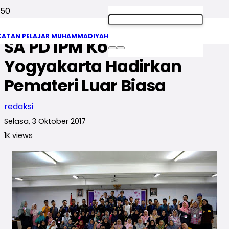
Pelajar Berjiwa Peka! LC-
KATAN PELAJAR MUHAMMADIYAH
SA PD IPM Kota
Yogyakarta Hadirkan
Pemateri Luar Biasa
redaksi
Selasa, 3 Oktober 2017
1K
views