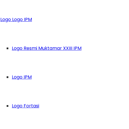
PM, Bekali Pelajar
Logo Logo IPM
Logo Resmi Muktamar XXIII IPM
Logo IPM
Logo Fortasi