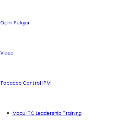
Opini Pelajar
Video
Terus Berkarya dan Cetak Pemimpin Bangsa
Tobacco Control IPM
Modul TC Leadership Training