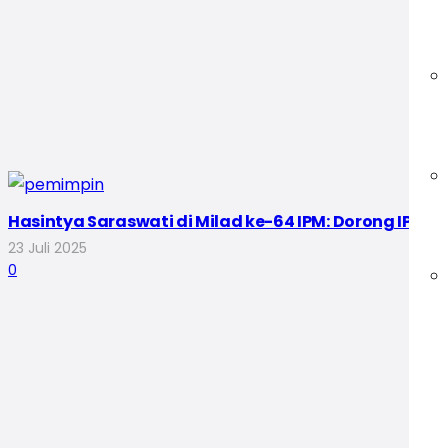
Hasintya Saraswati di Milad ke-64 IPM: Dorong IPM 
23 Juli 2025
0