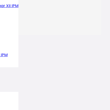
ar XII IPM
 IPM