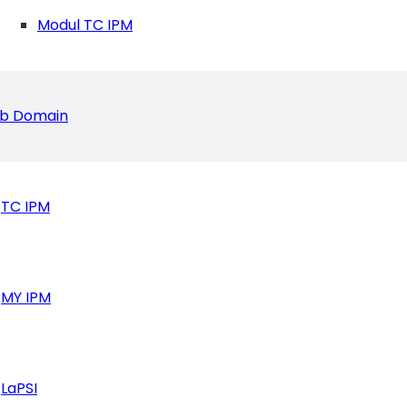
Modul TC IPM
b Domain
TC IPM
Pelajar Berdampak Lewat Apel Milad ke-64
MY IPM
LaPSI