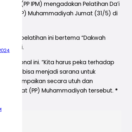
adiyah (PP IPM) mengadakan Pelatihan Da’i
 Pusat (PP) Muhammadiyah Jumat (31/5) di
ndonesia, pelatihan ini bertema “Dakwah
saat ini.
2024
 Nasional ini. “Kita harus peka terhadap
PDPM ini bisa menjadi sarana untuk
ut tersampaikan secara utuh dan
pinan Pusat (PP) Muhammadiyah tersebut.
*
M