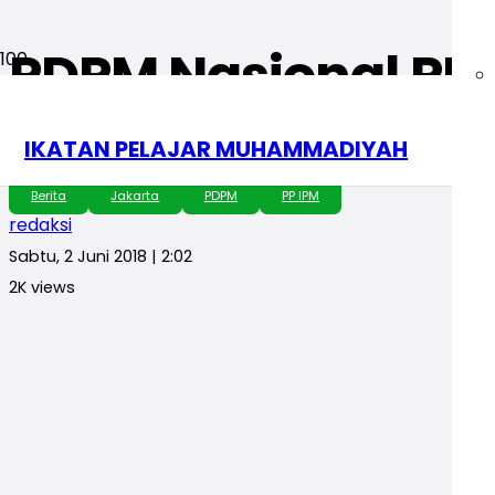
PDPM Nasional PP I
Milenial
IKATAN PELAJAR MUHAMMADIYAH
Berita
Jakarta
PDPM
PP IPM
redaksi
Sabtu, 2 Juni 2018 | 2:02
2K
views