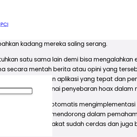
atkan pemahaman literasi digital di era digitali
ng tersebar begitu cepat yang belum tentu tah
mpanye memiliki sebuah team media atau istilah
PCI
a masyarakat luas, sehingga mendapatkan per
n bahkan kadang mereka saling serang.
kan satu sama lain demi bisa mengalahkan ele
secara mentah berita atau opini yang terseb
 ini adalah penggunaan aplikasi yang tepat d
ngat dampak mengenai penyebaran hoax dalam 
l ini kita secara otomatis mengimplementasi mak
 para
pelajar
perlu mendorong dalam pemahaman l
uang publik masyarakat sudah cerdas dan juga