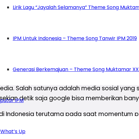
enalkan dengan mengendalikan data agar sesuai
Lirik Lagu “Jayalah Selamanya” Theme Song Muktam
ang disebarkan bukanlah sebuah realitas.
enaran dari kebohongan ke
post pruth
kemudian
IPM Untuk Indonesia – Theme Song Tanwir IPM 2019
kungnya tidak mengkhawatirkannya, hal itu kaj
a Budi Gunawan menjelaskan praktek
post truth
khirnya dimenangkan oleh Joe Biden.
Generasi Berkemajuan – Theme Song Muktamar XX
eks momentum pemilu 2024 nanti, yang dimana pa
dia. Salah satunya adalah media sosial yang 
n sekian detik saja google bisa memberikan bany
putar IPM
 di Indonesia terutama pada saat momentum pem
benarnya praktek
post truth
sudah lama. Pada ru
What’s Up
ng ada, mulai dari munculnya
meme
, tulisan-t