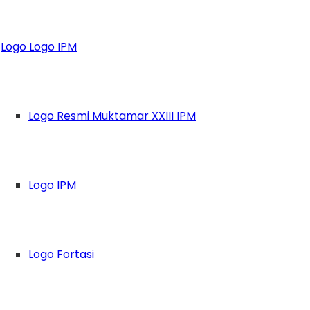
 Pelajar dan Post T
Logo Logo IPM
Logo Resmi Muktamar XXIII IPM
Logo IPM
Logo Fortasi