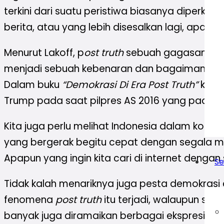
terkini dari suatu peristiwa biasanya diperk
berita, atau yang lebih disesalkan lagi, apa y
Menurut Lakoff, p
ost truth
sebuah gagasan keb
menjadi sebuah kebenaran dan bagaimana pendu
Dalam buku
“Demokrasi Di Era
Post Truth”
kary
Trump pada saat pilpres AS 2016 yang pada a
Kita juga perlu melihat Indonesia dalam kont
yang bergerak begitu cepat dengan segala me
Apapun yang ingin kita cari di internet denga
Se
Tidak kalah menariknya juga pesta demokrasi
fenomena
post truth
itu terjadi, walaupun se
banyak juga diramaikan berbagai ekspresi ya