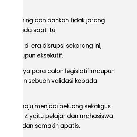
ing-masing dan bahkan tidak jarang
itik pada saat itu.
ondisi di era disrupsi sekarang ini,
atif maupun eksekutif.
k pasalnya para calon legislatif maupun
mberikan sebuah validasi kepada
semakin maju menjadi peluang sekaligus
gan gen Z yaitu pelajar dan mahasiswa
a hoax dan semakin apatis.