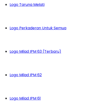
Logo Taruna Melati
Logo Perkaderan Untuk Semua
Logo Milad IPM 63 (Terbaru)
Logo Milad IPM 62
rlu kita pahami bersama untuk menentukan pil
Logo Milad IPM 61
gga perlu bagi kalangan pelajar juga turut berp