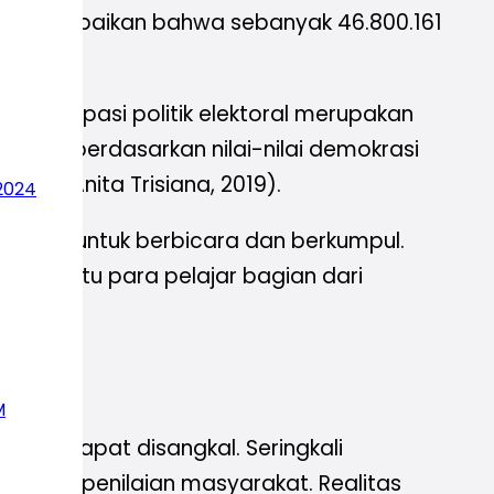
I menyampaikan bahwa sebanyak 46.800.161
Partisipasi politik elektoral merupakan
krasi berdasarkan nilai-nilai demokrasi
laku (Anita Trisiana, 2019).
2024
annya untuk berbicara dan berkumpul.
kat yaitu para pelajar bagian dari
M
tidak dapat disangkal. Seringkali
ngaruhi penilaian masyarakat. Realitas