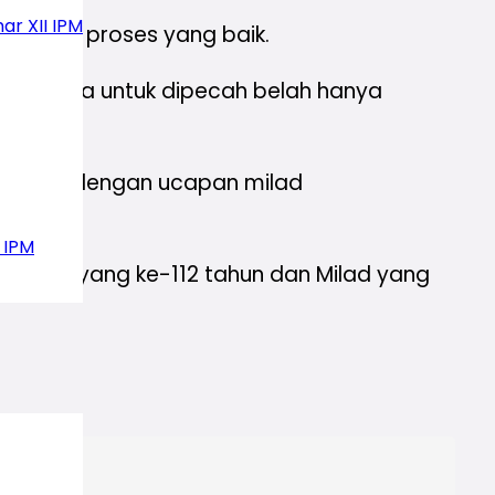
ar XII IPM
s melalui proses yang baik.
lu berharga untuk dipecah belah hanya
ambutan dengan ucapan milad
 IPM
adiyah yang ke-112 tahun dan Milad yang