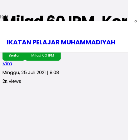
Milad 60 IPM, Kor
Rawat Integritas Di
IKATAN PELAJAR MUHAMMADIYAH
Berita
Milad 60 IPM
Vira
Minggu, 25 Juli 2021 | 8:08
2K
views