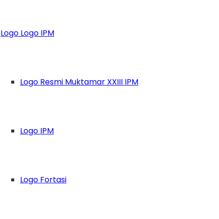
nas Alumni IPM Ing
Logo Logo IPM
ri
Logo Resmi Muktamar XXIII IPM
Logo IPM
Logo Fortasi