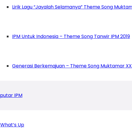
Lirik Lagu “Jayalah Selamanya” Theme Song Muktam
pelajar yang telah rapi dan berjalan sistemati
ganggu dengan kepentingan politik. IPM ini terla
a semua kalau kita berintegritas,’’ tegasnya.
IPM Untuk Indonesia – Theme Song Tanwir IPM 2019
wakil bendahara PP IPM 1986-1989 menutup s
IPM Ke-60.
Generasi Berkemajuan – Theme Song Muktamar XX
rnas alumni mengucapkan Selamat Milad Muhamm
putar IPM
What’s Up