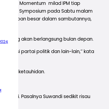
60 tahun. Momentum milad IPM tiap
ar Millenial Symposium pada Sabtu malam
ikan harapan besar dalam sambutannya,
LB) yang akan berlangsung bulan depan.
2024
filiasi partai politik dan lain-lain,’’ kata
ai-nilai ketauhidan.
apnya.
M
 tinggi. Pasalnya Suwandi sedikit risau