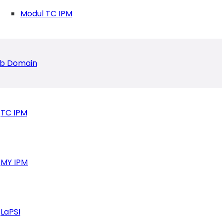
Modul TC IPM
b Domain
TC IPM
esiasi Beasiswa Pendidikan
MY IPM
LaPSI