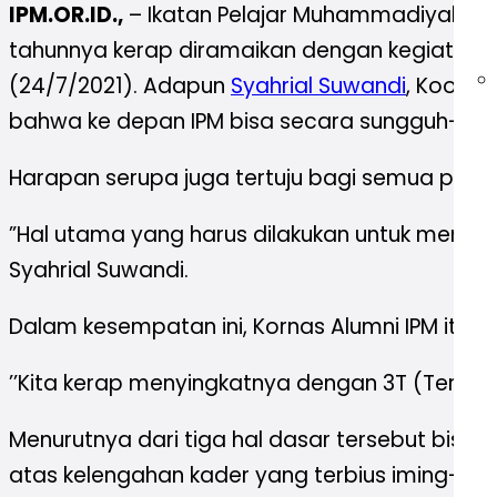
IPM.OR.ID.,
– Ikatan Pelajar Muhammadiyah (I
tahunnya kerap diramaikan dengan kegiatan-ke
(24/7/2021). Adapun
Syahrial Suwandi
, Koord
bahwa ke depan IPM bisa secara sungguh-sungg
Harapan serupa juga tertuju bagi semua pimpi
”Hal utama yang harus dilakukan untuk meningkatka
Syahrial Suwandi.
Dalam kesempatan ini, Kornas Alumni IPM itu ju
’’Kita kerap menyingkatnya dengan 3T (Tertib be
Menurutnya dari tiga hal dasar tersebut bisa 
atas kelengahan kader yang terbius iming-imi