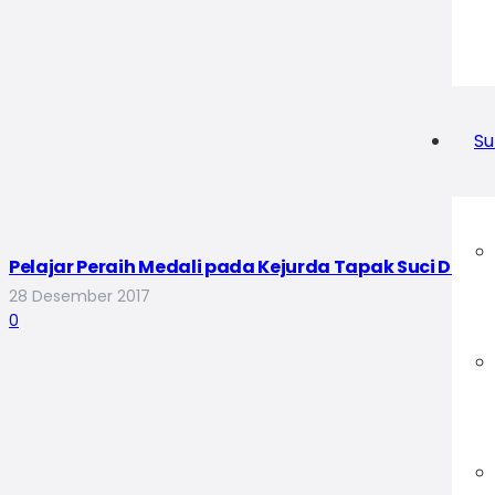
Su
Pelajar Peraih Medali pada Kejurda Tapak Suci Diapr
28 Desember 2017
0