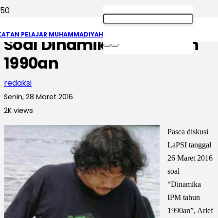
Mas Adim Berbagi Cerita
KATAN PELAJAR MUHAMMADIYAH
Soal Dinamika IPM tahun
1990an
redaksi
Senin, 28 Maret 2016
2K
views
Pasca diskusi
LaPSI tanggal
26 Maret 2016
soal
“Dinamika
IPM tahun
1990an”, Arief