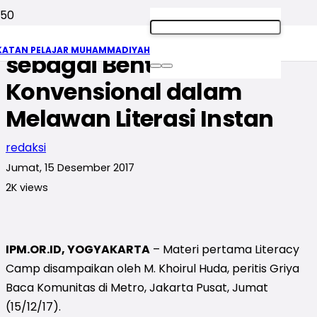
Griya Baca Komunitas
KATAN PELAJAR MUHAMMADIYAH
sebagai Bentuk Literasi
Konvensional dalam
Melawan Literasi Instan
redaksi
Jumat, 15 Desember 2017
2K
views
IPM.OR.ID, YOGYAKARTA
– Materi pertama Literacy
Camp disampaikan oleh M. Khoirul Huda, peritis Griya
Baca Komunitas di Metro, Jakarta Pusat, Jumat
(15/12/17).