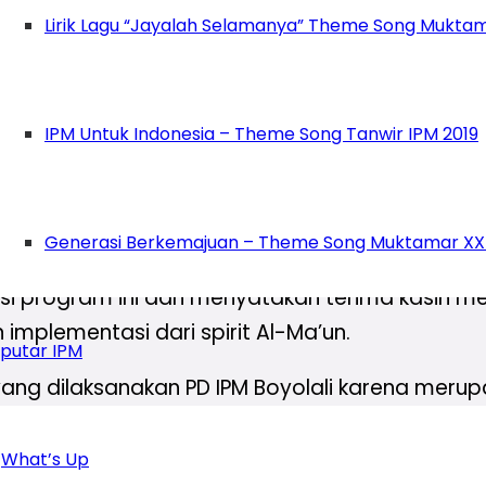
Lirik Lagu “Jayalah Selamanya” Theme Song Muktam
es yang mereka lakukan untuk mencapai cita-c
h. Panjang umur orang-orang baik, semangat sela
un itu,” tambahnya.
IPM Untuk Indonesia – Theme Song Tanwir IPM 2019
oyolali menyampaikan bahwa hatinya tergerak
dapat Amal Usaha Muhammadiyah di bagian Boyo
Generasi Berkemajuan – Theme Song Muktamar XX
si program ini dan menyatakan terima kasih mewa
mplementasi dari spirit Al-Ma’un.
putar IPM
ang dilaksanakan PD IPM Boyolali karena merup
ama Muslim. Seperti Ahmad Dahlan (spirit Al-M
ha sekaligus momentum untuk menghidupi Muh
What’s Up