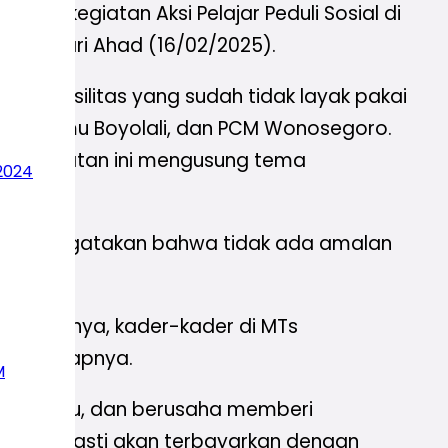
kan kegiatan Aksi Pelajar Peduli Sosial di
ada hari Ahad (16/02/2025).
baiki fasilitas yang sudah tidak layak pakai
li, Lazismu Boyolali, dan PCM Wonosegoro.
gi. Kegiatan ini mengusung tema
2024
ut. Ia mengatakan bahwa tidak ada amalan
Harapannya, kader-kader di MTs
mu” harapnya.
M
na pun itu, dan berusaha memberi
a kita pasti akan terbayarkan dengan