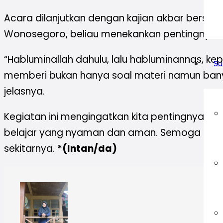
Acara dilanjutkan dengan kajian akbar bersa
Wonosegoro, beliau menekankan pentingnya 
“Habluminallah dahulu, lalu habluminannas, ke
Su
memberi bukan hanya soal materi namun ban
jelasnya.
Kegiatan ini mengingatkan kita pentingnya 
belajar yang nyaman dan aman. Semoga kesada
sekitarnya.
*(Intan/da)