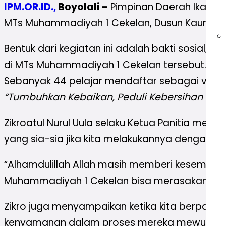
IPM.OR.ID.,
Boyolali –
Pimpinan Daerah Ikatan 
MTs Muhammadiyah 1 Cekelan, Dusun Kauman,
Bentuk dari kegiatan ini adalah bakti sosial, k
di MTs Muhammadiyah 1 Cekelan tersebut. Aksi 
Sebanyak 44 pelajar mendaftar sebagai volun
“Tumbuhkan Kebaikan, Peduli Kebersihan Lin
Zikroatul Nurul Uula selaku Ketua Panitia me
yang sia-sia jika kita melakukannya dengan ikh
“Alhamdulillah Allah masih memberi kesempata
Muhammadiyah 1 Cekelan bisa merasakan ken
Zikro juga menyampaikan ketika kita berparti
kenyamanan dalam proses mereka mewujudkan ci