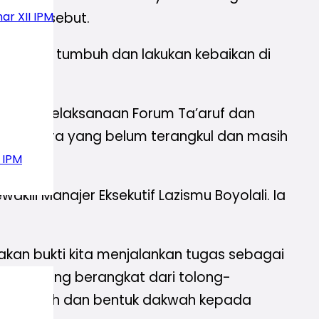
ar XII IPM
ita tersebut.
lu, terus tumbuh dan lakukan kebaikan di
 sejak pelaksanaan Forum Ta’aruf dan
lali Utara yang belum terangkul dan masih
 IPM
kili Manajer Eksekutif Lazismu Boyolali. Ia
akan bukti kita menjalankan tugas sebagai
a’un) yang berangkat dari tolong-
ammadiyah dan bentuk dakwah kepada