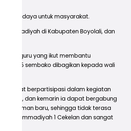
ebih berdaya untuk masyarakat.
Muhammadiyah di Kabupaten Boyolali, dan
siswi, dan guru yang ikut membantu
di mana 35 sembako dibagikan kepada wali
ang dapat berpartisipasi dalam kegiatan
sa agamis, dan kemarin ia dapat bergabung
an-teman baru, sehingga tidak terasa
 MTs Muhammadiyah 1 Cekelan dan sangat