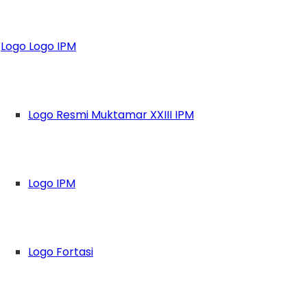
oyolali, IPM Boyola
Logo Logo IPM
 Pelajar Peduli Sos
Logo Resmi Muktamar XXIII IPM
Logo IPM
Logo Fortasi