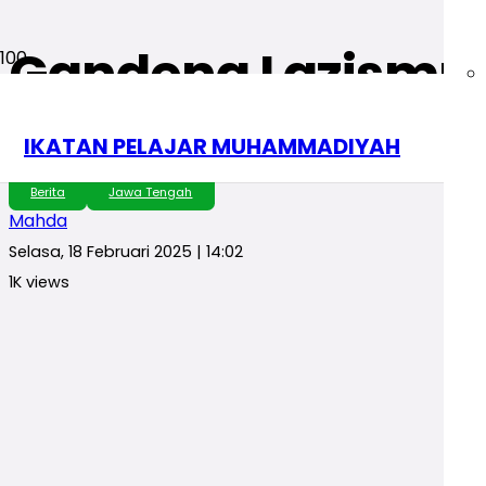
Gandeng Lazismu B
Selenggarakan Aksi
IKATAN PELAJAR MUHAMMADIYAH
Berita
Jawa Tengah
Mahda
Selasa, 18 Februari 2025 | 14:02
1K
views