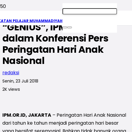
Dambakan Generasi
KATAN PELAJAR MUHAMMADIYAH
“GENIUS”, IPM Ikut Andil
dalam Konferensi Pers
Peringatan Hari Anak
Nasional
redaksi
Senin, 23 Juli 2018
2K
views
IPM.OR.ID, JAKARTA
– Peringatan Hari Anak Nasional
dari tahun ke tahun menjadi peringatan hari besar
yang bersifat seremonial. Bahkan tidak banyak orang