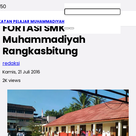
12 Tentara Dampingi
KATAN PELAJAR MUHAMMADIYAH
FORTASI SMK
Muhammadiyah
Rangkasbitung
redaksi
Kamis, 21 Juli 2016
2K
views