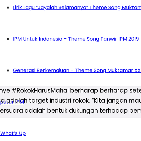
 terlibat dalam penekanan konsumsi rokok di 
Lirik Lagu “Jayalah Selamanya” Theme Song Muktam
dak akan ada perubahan jika kita tidak memulai
erintah pun mendengar suara kita,” kata Margi
IPM Untuk Indonesia – Theme Song Tanwir IPM 2019
i Pelajar Unggul tanpa Rokok yang dipandu ole
 sebagai pelajar memiliki hak hidup sehat tanpa
Generasi Berkemajuan – Theme Song Muktamar XX
 meratifikasi FCTC.
ye #RokokHarusMahal berharap berharap setela
dalah target industri rokok. “Kita jangan mau 
putar IPM
h bersuara adalah bentuk dukungan terhadap p
What’s Up