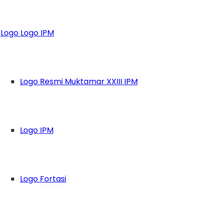
ampanyekan Dukung
Logo Logo IPM
Logo Resmi Muktamar XXIII IPM
Logo IPM
Logo Fortasi