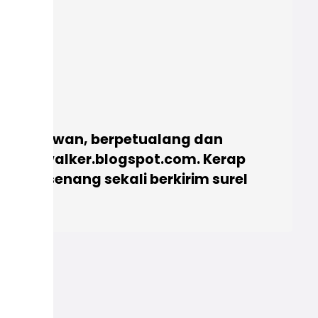
ar berkawan, berpetualang dan
arvelouswalker.blogspot.com. Kerap
serta senang sekali berkirim surel