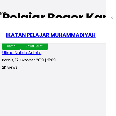
Pelajar Bogor K
Harga Rokok
IKATAN PELAJAR MUHAMMADIYAH
Berita
Jawa Barat
Ulima Nabila Adinta
Kamis, 17 Oktober 2019 | 21:09
2K
views