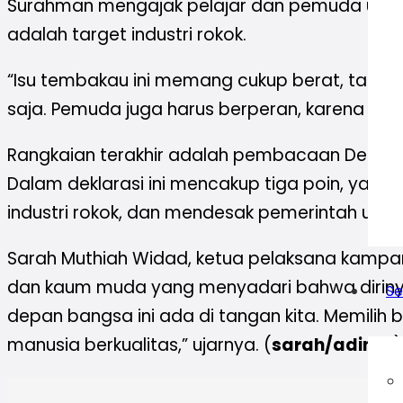
Surahman mengajak pelajar dan pemuda untuk
adalah target industri rokok.
“Isu tembakau ini memang cukup berat, tapi ti
saja. Pemuda juga harus berperan, karena pem
Rangkaian terakhir adalah pembacaan Deklaras
Dalam deklarasi ini mencakup tiga poin, yaitu
industri rokok, dan mendesak pemerintah untuk
Sarah Muthiah Widad, ketua pelaksana kampan
dan kaum muda yang menyadari bahwa dirinya a
Se
depan bangsa ini ada di tangan kita. Memili
manusia berkualitas,” ujarnya. (
sarah/adinta
)