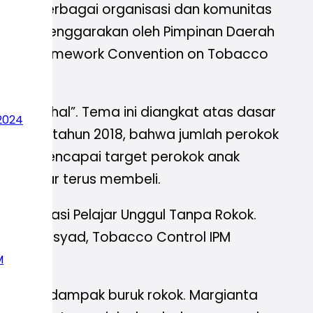
 dari berbagai organisasi dan komunitas
ini diselenggarakan oleh Pimpinan Daerah
 Muda Framework Convention on Tobacco
rusMahal”. Tema ini diangkat atas dasar
2024
das) pada tahun 2018, bahwa jumlah perokok
 gagal mencapai target perokok anak
k tergiur terus membeli.
 Deklarasi Pelajar Unggul Tanpa Rokok.
mmad Irsyad, Tobacco Control IPM
tahun.
M
ar dari dampak buruk rokok. Margianta