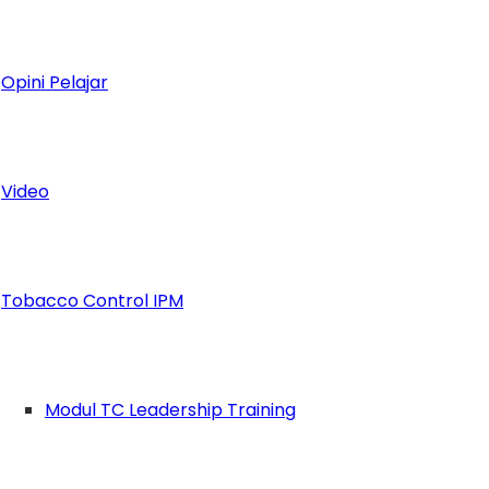
Opini Pelajar
Video
nama samaran Nabiloski De Pellegrini. Gem
atan kecil perjalanannya bisa diintip di m
 hidupnya di akun instagram: @nabiladinta, 
Tobacco Control IPM
imanabilaadinta@gmail.com
ya!
Modul TC Leadership Training