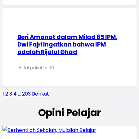
Beri Amanat dalam Milad 65 IPM,
Dwi Fajri Ingatkan bahwa IPM
adalah Rijalul Ghad
18 Jul pukul 15:09
1
2
3
4
…
203
Berikut
Opini Pelajar