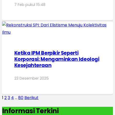
7 Feb pukul 15:48
Ketika IPM Berpikir Seperti
Korporasi: Mengaminkan Ideologi
Kesejahteraan
23 Desember 2025
1
2
3
4
…
80
Berikut
Informasi Terkini